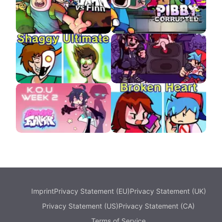
Brotherhood
Edd
VS Finn The Human
Pibby Corrupted
VS Shaggy Ultimate
Cassette Girl APK
APK
Kou (Kepler
Broken Heart VS
Observation Unit)
Boyfriend
Imprint
Privacy Statement (EU)
Privacy Statement (UK)
Privacy Statement (US)
Privacy Statement (CA)
Terms of Service