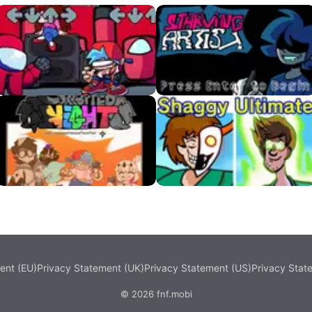
VS Red Imposter
VS Starving Artist APK
FNF Corrupted Night
VS Shaggy Ultimate APK
(VS Corrupted
Tankman)
ent (EU)
Privacy Statement (UK)
Privacy Statement (US)
Privacy Stat
© 2026 fnf.mobi