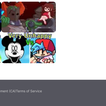
VS Tricky HD APK
Very Unhappy Mouse
ement (CA)
Terms of Service