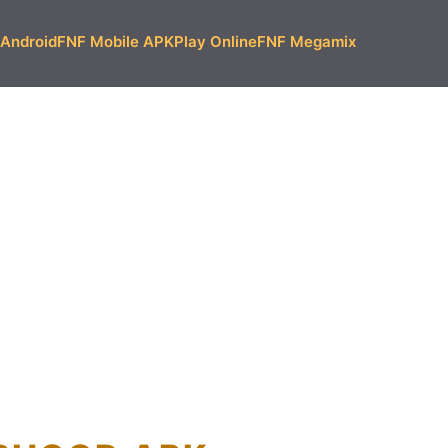
Android
FNF Mobile APK
Play Online
FNF Megamix