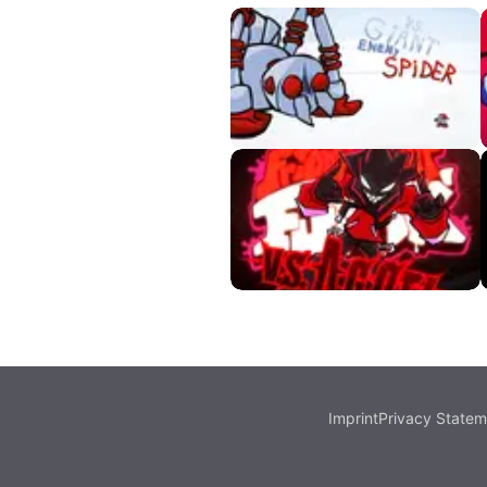
FNF VS Giant Enemy
Spider
FNF VS Agoti
Imprint
Privacy Statem