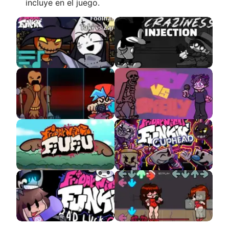
incluye en el juego.
FNF Taki VS Zardy
Craziness Injection
Sings Crucify
Defeat But Everyone
jellyBean VS
Sings It APK
Skeletons
VS BEM-TE-VI
FNF X Cuphead APK