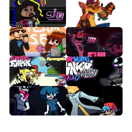
VS Sunday
VS Crash Bandicoot
Remastered APK
APK
VS MrBeast APK
Deathmatch Project
APK
Corrupted
FNF VS Neo Whitty
Spongebob
Retaken Sanity APK
Ejected But Every
Turn a Different