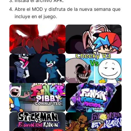
Instala el archivo APK.
Abre el MOD y disfruta de la nueva semana que
incluye en el juego.
The Full Ass Tricky
VS MR Trololo APK
MOD APK
Retaken Sanity APK
VS Cheeky v3 APK
Pibby Corrupted
Starlight Mayhem
Rebooted