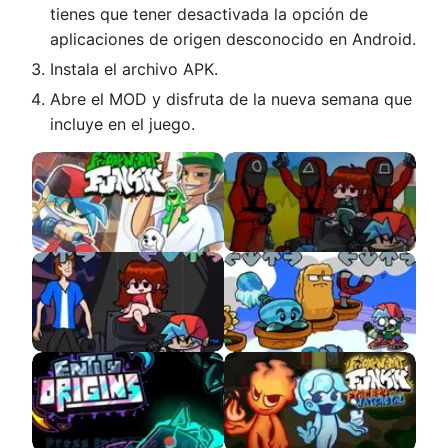
tienes que tener desactivada la opción de
aplicaciones de origen desconocido en Android.
Instala el archivo APK.
Abre el MOD y disfruta de la nueva semana que
incluye en el juego.
Fernanfloo VS
Squid Game APK
Boyfriend
VS Shaggy
Plant Vs Rapper
Remix/Bsides APK
Frostbite