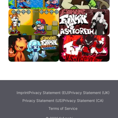
VS Dorkly Sonic
VS Shrek APK
Sonic.ERR
VS Ashtoreth APK
FNF VS FireBoy And
FNF VS Agoti
WaterGirl
Imprint
Privacy Statement (EU)
Privacy Statement (UK)
Privacy Statement (US)
Privacy Statement (CA)
Terms of Service