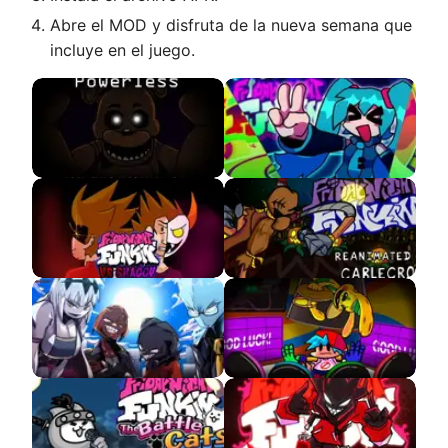
Abre el MOD y disfruta de la nueva semana que
incluye en el juego.
Powerless VS Freddy
VS Hatsune Miku APK
Fazbear
VS Shaggy 3.0
FNF VS CableCrow
Entity DEMO
Project Shootout APK