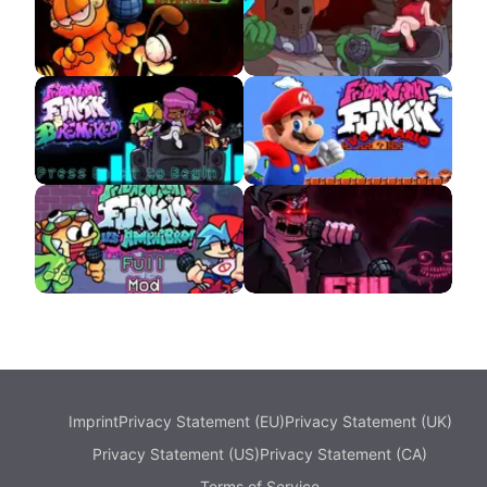
Boyfriend
Gorefield
VS Tricky HD APK
B3 Remixed APK
VS Mario APK
Amphibro APK
Deathmatch Project
APK
Imprint
Privacy Statement (EU)
Privacy Statement (UK)
Privacy Statement (US)
Privacy Statement (CA)
Terms of Service