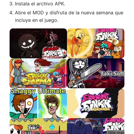
Instala el archivo APK.
Abre el MOD y disfruta de la nueva semana que
incluye en el juego.
VS Bob 2.0 APK
VS Explosive Benson
VS Funkin Surfers
Soft Taki APK
VS Shaggy Ultimate
VS NekoFreak
APK