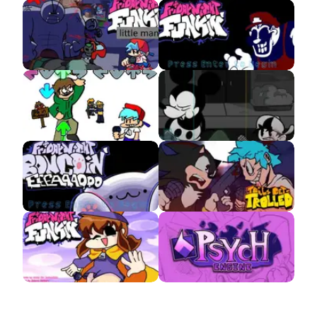
VS Little Man 2 APK
VS Mario 85
Eddsworld DEMO
FNF Wednesday
Infidelity (Android
Port) – Descargar
MOD
VS Bongo Cat APK
Tails Gets Trolled V3
FNF VS Hat Kid
Descargar FNF Psych
Engine