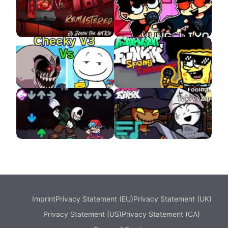
VS Tord APK
VS Yung Lixo APK
VS Cheeky v3 APK
SpongBob FNF
Insanity Sans
FNF Taki VS Zardy
Sings Crucify
Imprint
Privacy Statement (EU)
Privacy Statement (UK)
Privacy Statement (US)
Privacy Statement (CA)