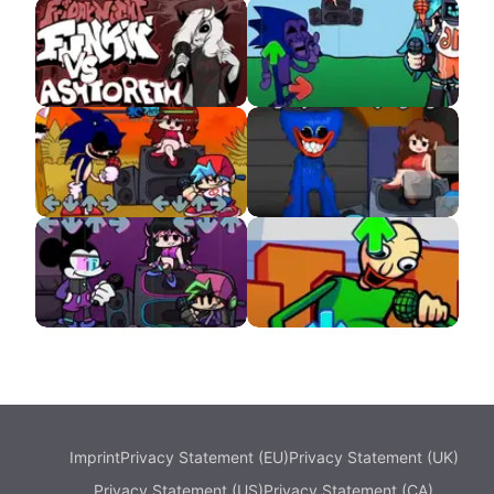
Undertale APK
FNF VS CableCrow
VS Ashtoreth APK
Talentless Fox but
Every Turn a Different
Character Sings APK
VS Sonic.EXE APK
VS Huggy Wuggy APK
VS Mickey Mouse
VS Baldi’s Basics APK
NEO 3.0
Imprint
Privacy Statement (EU)
Privacy Statement (UK)
Privacy Statement (US)
Privacy Statement (CA)