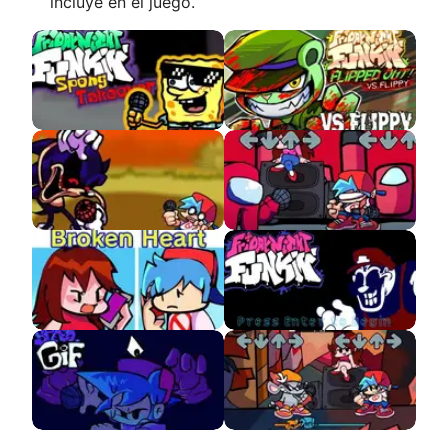
incluye en el juego.
SpongBob FNF
FNF VS Flippy Flipped
Out
Too Slow Encore
VS Red Imposter
Broken Heart VS
VS Mario 85
Boyfriend