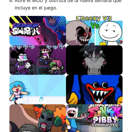
Abre el MOD y disfruta de la nueva semana que
incluye en el juego.
Saturday Night
VS Cheeky v3 APK
Swappin’ APK
VS Mickey Mouse
Clay Monochrome
NEO 3.0
Sky Remanifested
VS Huggy Wuggy In
Vent