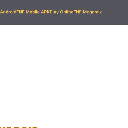
Android
FNF Mobile APK
Play Online
FNF Megamix