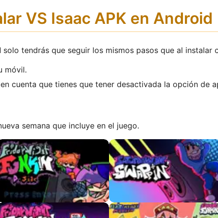
lar VS Isaac APK en Androi
d
solo tendrás que seguir los mismos pasos que al instalar 
u móvil.
en cuenta que tienes que tener desactivada la opción de a
nueva semana que incluye en el juego.
FNF D-Sides APK
Saturday Night Swappin’