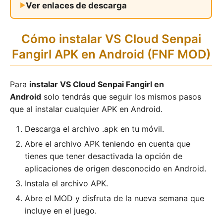
Ver enlaces de descarga
Cómo instalar VS Cloud Senpai
Fangirl APK en Android (FNF MOD)
Para
instalar VS Cloud Senpai Fangirl en
Android
solo tendrás que seguir los mismos pasos
que al instalar cualquier APK en Android.
Descarga el archivo .apk en tu móvil.
Abre el archivo APK teniendo en cuenta que
tienes que tener desactivada la opción de
aplicaciones de origen desconocido en Android.
Instala el archivo APK.
Abre el MOD y disfruta de la nueva semana que
incluye en el juego.