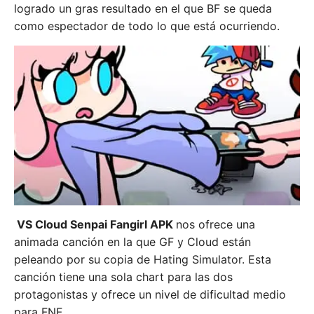
logrado un gras resultado en el que BF se queda
como espectador de todo lo que está ocurriendo.
VS Cloud Senpai Fangirl APK
nos ofrece una
animada canción en la que GF y Cloud están
peleando por su copia de Hating Simulator. Esta
canción tiene una sola chart para las dos
protagonistas y ofrece un nivel de dificultad medio
para FNF.