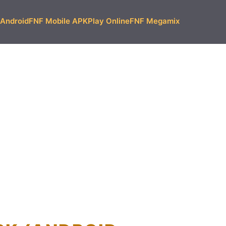
Android
FNF Mobile APK
Play Online
FNF Megamix