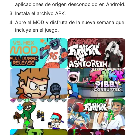
aplicaciones de origen desconocido en Android.
Instala el archivo APK.
Abre el MOD y disfruta de la nueva semana que
incluye en el juego.
VS HEX APK
VS Ashtoreth APK
VS Tord Expanded
Pibby Corrupted
APK
Eddsworld DEMO
Fernanfloo VS